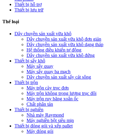
Thiết bị hỗ trợ
Thiết bị lưu trữ
Thể loại
Dây chuyền sản xuất vữa khô
Dây chuyền sản xuất vữa khô đơn giản
Dây chuyền sản xuất vữa khô dạng tháp
Hệ thống điều khiển tự động
Dây chuyền sản xuất vữa khô đứng
Thiết bị sấy khô
Máy sấy quay
Máy sấy quay ba mạch
Dây chuyền sản xuất sấy cát sông
Thiết bị trộn
Máy trộn cày trục đơn
Máy trộn không trọng lượng trục đôi
Máy trộn ruy băng xoắn ốc
Chất phân tán
Thiết bị nghiền
Nhà máy Raymond
Máy nghiền bột siêu mịn
Thiết bị đóng gói và xếp pallet
Máy đóng gói