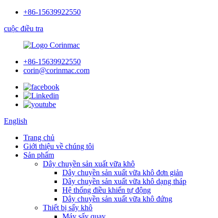
+86-15639922550
cuộc điều tra
+86-15639922550
corin@corinmac.com
English
Trang chủ
Giới thiệu về chúng tôi
Sản phẩm
Dây chuyền sản xuất vữa khô
Dây chuyền sản xuất vữa khô đơn giản
Dây chuyền sản xuất vữa khô dạng tháp
Hệ thống điều khiển tự động
Dây chuyền sản xuất vữa khô đứng
Thiết bị sấy khô
Máy sấy quay