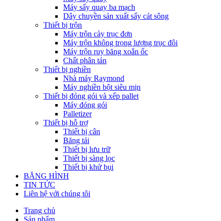
Máy sấy quay ba mạch
Dây chuyền sản xuất sấy cát sông
Thiết bị trộn
Máy trộn cày trục đơn
Máy trộn không trọng lượng trục đôi
Máy trộn ruy băng xoắn ốc
Chất phân tán
Thiết bị nghiền
Nhà máy Raymond
Máy nghiền bột siêu mịn
Thiết bị đóng gói và xếp pallet
Máy đóng gói
Palletizer
Thiết bị hỗ trợ
Thiết bị cân
Băng tải
Thiết bị lưu trữ
Thiết bị sàng lọc
Thiết bị khử bụi
BĂNG HÌNH
TIN TỨC
Liên hệ với chúng tôi
Trang chủ
Sản phẩm