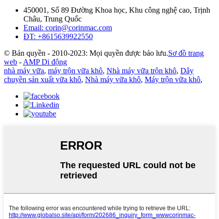
450001, Số 89 Đường Khoa học, Khu công nghệ cao, Trịnh
Châu, Trung Quốc
Email: corin@corinmac.com
ĐT: +8615639922550
© Bản quyền - 2010-2023: Mọi quyền được bảo lưu.
Sơ đồ trang
web
-
AMP Di động
nhà máy vữa
,
máy trộn vữa khô
,
Nhà máy vữa trộn khô
,
Dây
chuyền sản xuất vữa khô
,
Nhà máy vữa khô
,
Máy trộn vữa khô
,